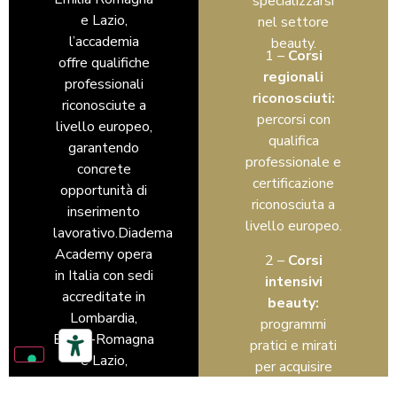
specializzarsi
e Lazio,
nel settore
l’accademia
beauty.
1 –
Corsi
offre qualifiche
regionali
professionali
riconosciuti:
riconosciute a
p
ercorsi con
livello europeo,
qualifica
garantendo
professionale e
concrete
certificazione
opportunità di
riconosciuta a
inserimento
livello europeo.
lavorativo.Diadema
Academy opera
2 –
Corsi
in Italia con sedi
intensivi
accreditate in
beauty:
Lombardia,
p
rogrammi
Emilia-Romagna
pratici e mirati
e Lazio,
per acquisire
offrendo
competenze