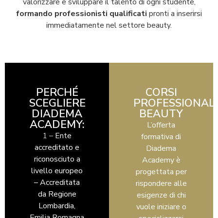
valorizzare e sviluppare il talento di ogni studente,
formando professionisti qualificati
pronti a inserirsi
immediatamente nel settore beauty.
PERCHÉ
CORSI
SCEGLIERE
PROFESSIONALI
DIADEMA
BEAUTY
ACADEMY:
L’offerta
1 –
Ente
formativa di
accreditato e
Diadema
riconosciuto a
Academy è
livello europeo
progettata per
–
Accreditata
rispondere alle
da Regione
esigenze di chi
Lombardia,
vuole iniziare o
Emilia Romagna