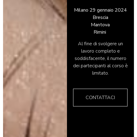
Milano 29 gennaio 2024
Brescia
Mantova
Rimini
Al fine di svolgere un
lavoro completo e
soddisfacente, il numero
dei partecipanti al corso è
limitato.
CONTATTACI