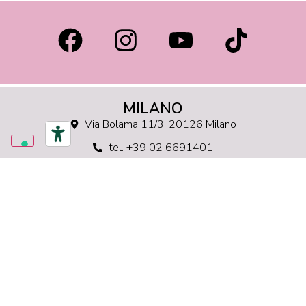
MILANO
Via Bolama 11/3, 20126 Milano
tel. +39 02 6691401
milano@diadema.academy
+39 378 3050879
ROMA
Via Pan 18, 00158 Roma
tel. +39 06 86170018
roma@diadema.academy