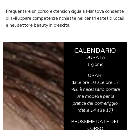
Frequentare un corso extension ciglia a Mantova consente
di sviluppare competenze richieste nei centri estetici locali
e nel settore beauty in crescita.
CALENDARIO
DURATA
1 giorno
ORARI
dalle ore 10 alle ore 17
NB: è necessario portare
una modella per la
pratica del pomeriggio
(dalle 14 alle 17)
PROSSIME DATE DEL
CORSO