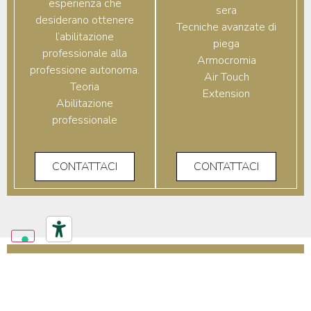
esperienza che
sera
desiderano ottenere
Tecniche avanzate di
l’abilitazione
piega
professionale alla
Armocromia
professione autonoma.
Air Touch
Teoria
Extension
Abilitazione
professionale
CONTATTACI
CONTATTACI
DOVE E QUANDO SI SVOLGONO I
CORSI
Sedi:
Milano, Brescia, Mantova, Rimini, Roma