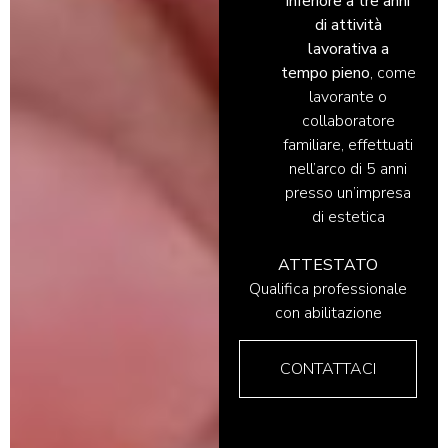
inferiore a tre anni
di attività
lavorativa a
tempo
pieno
, come
lavorante o
collaboratore
familiare, effettuati
nell’arco di 5 anni
presso un’impresa
di estetica
ATTESTATO
Qualifica professionale
con abilitazione
CONTATTACI