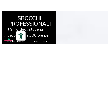
SBOCCHI
PROFESSIONALI
Il 94% degli studenti
del
corso da 300 ore per
estetista
riconosciuto da
Regione Lombardia, trova
lavoro prima del termine
del loro percorso
formativo.
Diamo sostegno agli
allievi nella scelta dei
diversi sbocchi
professionali: dipendente
o titolare di un
salone di
acconciatore
,
consulente
d’immagine
o
parrucchiere