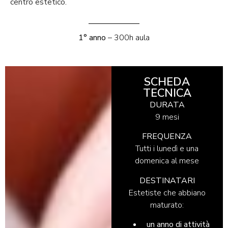
centro estetico.
1° anno
– 300h aula
SCHEDA
TECNICA
DURATA
9 mesi
FREQUENZA
Tutti i lunedì e una
domenica al mese
DESTINATARI
Estetiste che abbiano
maturato:
un anno di attività