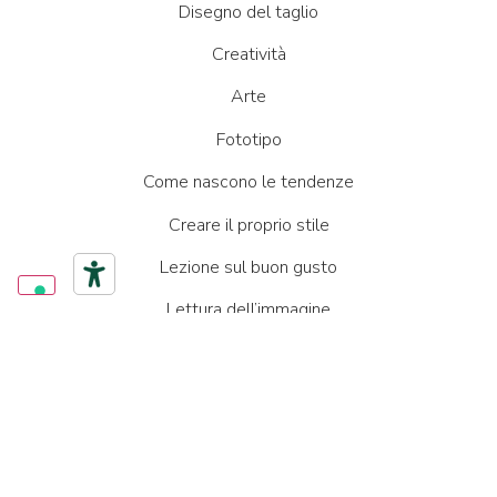
Disegno del taglio
Creatività
Arte
Fototipo
Come nascono le tendenze
Creare il proprio stile
Lezione sul buon gusto
Lettura dell’immagine
Personal Branding
Parlare in pubblico
Come collaborare in team
Saper ascoltare