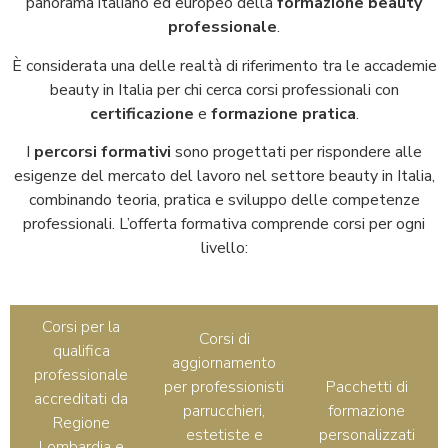
panorama italiano ed europeo della
formazione beauty
professionale
.
È considerata una delle realtà di riferimento tra le accademie
beauty in Italia per chi cerca corsi professionali con
certificazione
e
formazione pratica
.
I
percorsi formativi
sono progettati per rispondere alle
esigenze del mercato del lavoro nel settore beauty in Italia,
combinando teoria, pratica e sviluppo delle competenze
professionali.
L’offerta formativa comprende corsi per ogni
livello:
Corsi per la
Corsi di
qualifica
aggiornamento
professionale
per professionisti
Pacchetti di
accreditati da
parrucchieri,
formazione
Regione
estetiste e
personalizzati
Lombardia e