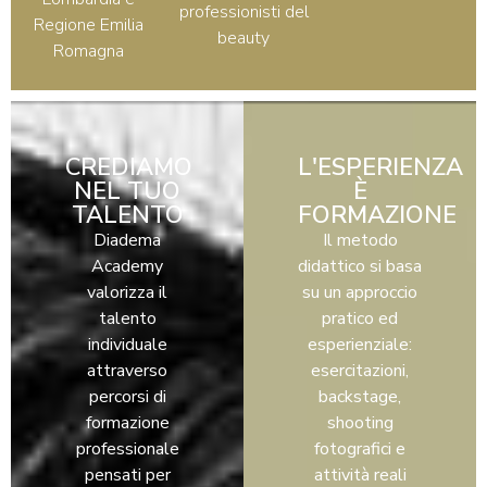
professionisti del
Regione Emilia
beauty
Romagna
CREDIAMO
L'ESPERIENZA
NEL TUO
È
TALENTO
FORMAZIONE
Diadema
Il metodo
Academy
didattico si basa
valorizza il
su un approccio
talento
pratico ed
individuale
esperienziale:
attraverso
esercitazioni,
percorsi di
backstage,
formazione
shooting
professionale
fotografici e
pensati per
attività reali