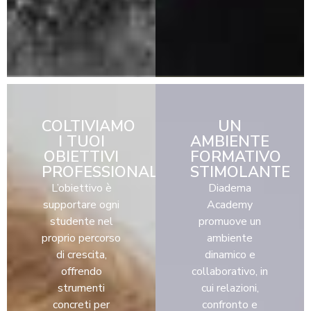
COLTIVIAMO
UN
I TUOI
AMBIENTE
OBIETTIVI
FORMATIVO
PROFESSIONALI
STIMOLANTE
L’obiettivo è
Diadema
supportare ogni
Academy
studente nel
promuove un
proprio percorso
ambiente
di crescita,
dinamico e
offrendo
collaborativo, in
strumenti
cui relazioni,
concreti per
confronto e