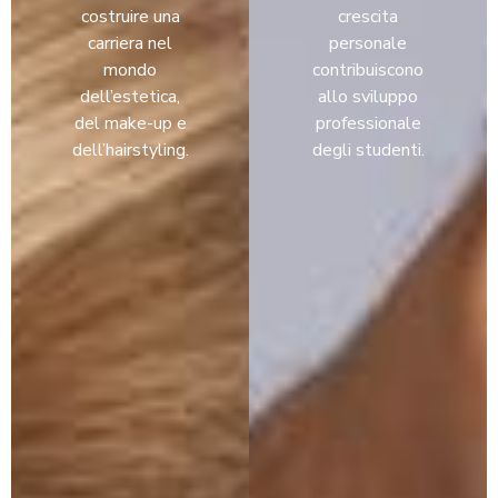
costruire una
crescita
carriera nel
personale
mondo
contribuiscono
dell’estetica,
allo sviluppo
del make-up e
professionale
dell’hairstyling.
degli studenti.