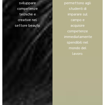
sviluppare
permettono agli
competenze
studenti di
tecniche e
imparare sul
creative nel
campo e
settore beauty.
acquisire
competenze
immediatamente
spendibili nel
mondo del
lavoro.