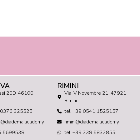
VA
RIMINI
assi 20D, 46100
Via IV Novembre 21, 47921
a
Rimini
9 0376 325525
tel. +39 0541 1525157
a@diadema.academy
rimini@diadema.academy
5 5699538
tel. +39 338 5832855