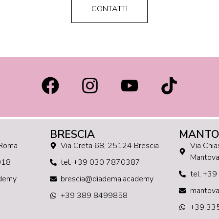
CONTATTI
BRESCIA
MANTO
 Roma
Via Creta 68, 25124 Brescia
Via Chi
Mantov
018
tel. +39 030 7870387
tel. +3
demy
brescia@diadema.academy
mantov
+39 389 8499858
+39 33