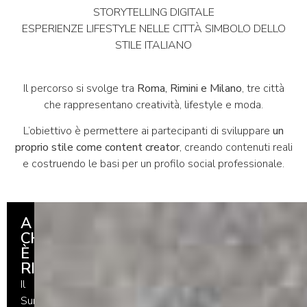
STORYTELLING DIGITALE
ESPERIENZE LIFESTYLE NELLE CITTÀ SIMBOLO DELLO
STILE ITALIANO
Il percorso si svolge tra
Roma, Rimini e Milano
, tre città
che rappresentano creatività, lifestyle e moda.
L’obiettivo è permettere ai partecipanti di sviluppare
un
proprio stile come content creator
, creando contenuti reali
e costruendo le basi per un profilo social professionale.
A
CHI
È
RIVOLTO
Il
Summer