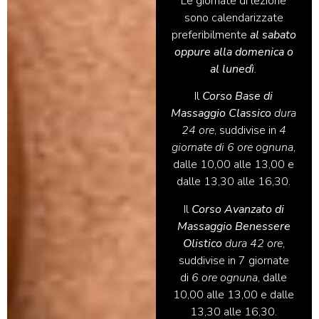
Le giornate di lezione
sono calendarizzate
preferibilmente
al sabato
oppure alla domenica o
al lunedì
.
Il
Corso Base di
Massaggio Classico
dura
24 ore
, suddivise in
4
giornate di 6 ore ognuna
,
dalle 10,00 alle 13,00 e
dalle 13,30 alle 16,30.
Il
Corso Avanzato di
Massaggio Benessere
Olistico
dura 42 ore
,
suddivise in 7 giornate
di
6 ore ognuna
, dalle
10,00 alle 13,00 e dalle
13,30 alle 16,30.